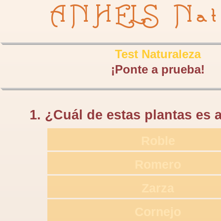
ANHELS Nat
Test Naturaleza
¡Ponte a prueba!
1. ¿Cuál de estas plantas es 
Roble
Romero
Zarza
Cornejo