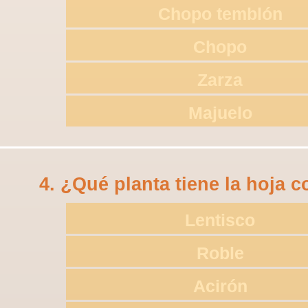
Chopo temblón
Chopo
Zarza
Majuelo
4. ¿Qué planta tiene la hoja
Lentisco
Roble
Acirón