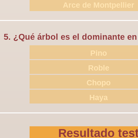
Arce de Montpellier
5. ¿Qué árbol es el dominante e
Pino
Roble
Chopo
Haya